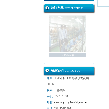
热门产品
HOT PRODUCTS
PCBA组装
联系我们
CONTACT US
地址:
上海市松江区九亭镇龙高路
300号
联系人:
徐先生
手机:
13501811685
邮箱:
xiaogang.xu@svafeiyue.com
电话:
021-57632297