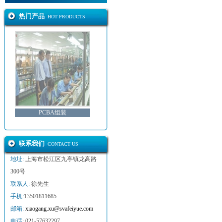
热门产品
HOT PRODUCTS
PCBA组装
联系我们
CONTACT US
地址:
上海市松江区九亭镇龙高路
300号
联系人:
徐先生
手机:
13501811685
邮箱:
xiaogang.xu@svafeiyue.com
电话:
021-57632297