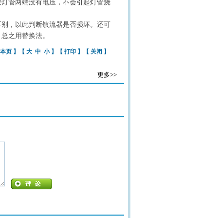
致灯管两端没有电压，不会引起灯管烧
别，以此判断镇流器是否损坏。还可
。总之用替换法。
本页
】【
大
中
小
】【
打印
】【
关闭
】
更多>>