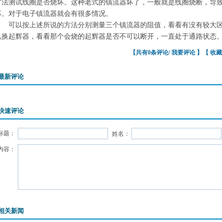
方法测试线圈是否烧坏。这种老式的镇流器坏了，一般就是线圈烧断，导
坏。对于电子镇流器就会有很多情况。
可以按上述所说的方法分别测量三个镇流器的阻值，看看有没有较大区
以换起辉器，看看那个会烧的起辉器是否不可以断开，一直处于通路状态
【共有0条评论/
我要评论
】【
收藏
最新评论
快速评论
标题：
姓名：
内容：
相关新闻