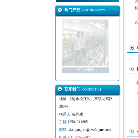
热门产品
HOT PRODUCTS
PCBA组装
联系我们
CONTACT US
地址:
上海市松江区九亭镇龙高路
300号
联系人:
徐先生
手机:
13501811685
邮箱:
xiaogang.xu@svafeiyue.com
电话:
021-57632297